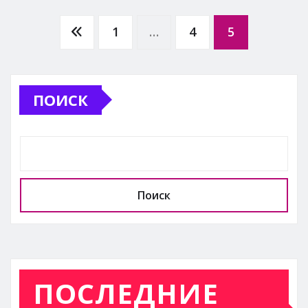
Пагинация
1
…
4
5
записей
ПОИСК
Поиск
ПОСЛЕДНИЕ