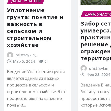
ДАЧА, УЧАСТОК
Уплотнение
ДАЧА, УЧАСТ
грунта: понятие и
Забор сет
важность в
универса
сельском и
практичн
строительном
решение 
хозяйстве
огражде
pristroykin_
территор
Мар 5, 2024
0
pristroykin_
Введение Уплотнение грунта
Фев 28, 2024
является одним из важных
Введение В на
процессов в сельском и
большую попу
строительном хозяйстве. Этот
приобретают за
процесс влияет на качество
которые испол
почвы и…