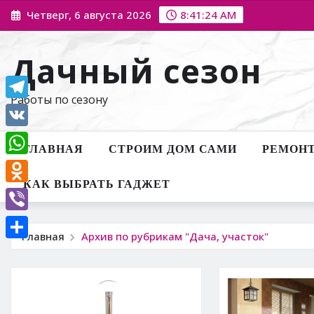
Перейти
Четверг, 6 августа 2026
8:41:26 AM
к
содержимому
Дачный сезон
Работы по сезону
Telegram
VK
ГЛАВНАЯ
СТРОИМ ДОМ САМИ
РЕМОНТ
WhatsApp
КАК ВЫБРАТЬ ГАДЖЕТ
Odnoklassniki
Viber
Главная
Архив по рубрикам "Дача, участок"
Отправить