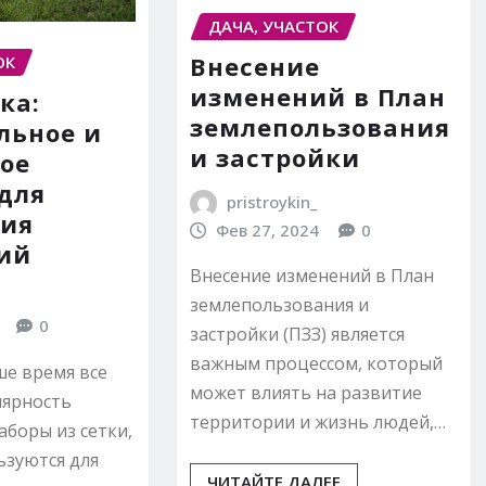
ДАЧА, УЧАСТОК
Внесение
ОК
изменений в План
ка:
землепользования
льное и
и застройки
ое
для
pristroykin_
ния
Фев 27, 2024
0
ий
Внесение изменений в План
землепользования и
0
застройки (ПЗЗ) является
важным процессом, который
ше время все
может влиять на развитие
лярность
территории и жизнь людей,…
боры из сетки,
ьзуются для
ЧИТАЙТЕ ДАЛЕЕ