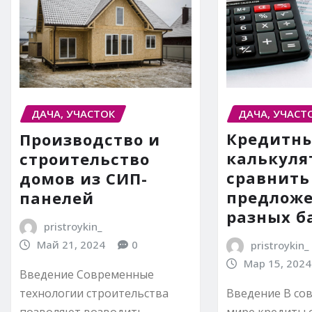
ДАЧА, УЧАСТ
ДАЧА, УЧАСТОК
Кредитн
Производство и
калькуля
строительство
сравнить
домов из СИП-
предлож
панелей
разных б
pristroykin_
Май 21, 2024
0
pristroykin_
Мар 15, 2024
Введение Современные
технологии строительства
Введение В со
позволяют возводить