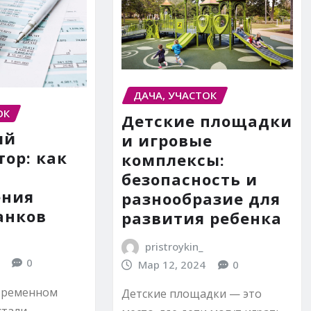
ДАЧА, УЧАСТОК
ОК
Детские площадки
ый
и игровые
тор: как
комплексы:
безопасность и
ения
разнообразие для
анков
развития ребенка
pristroykin_
0
Мар 12, 2024
0
временном
Детские площадки — это