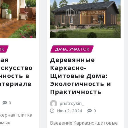
ОК
ДАЧА, УЧАСТОК
ая
Деревянные
Искусство
Каркасно-
чность в
Щитовые Дома:
атериале
Экологичность и
Практичность
0
pristroykin_
Июн 2, 2024
0
керная плитка
самых
Введение Каркасно-щитовые