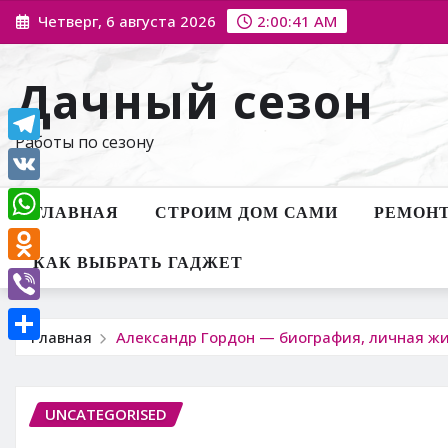
Перейти
Четверг, 6 августа 2026
2:00:42 AM
к
содержимому
Дачный сезон
Работы по сезону
Telegram
VK
ГЛАВНАЯ
СТРОИМ ДОМ САМИ
РЕМОНТ
WhatsApp
КАК ВЫБРАТЬ ГАДЖЕТ
Odnoklassniki
Viber
Главная
Александр Гордон — биография, личная жи
Отправить
UNCATEGORISED