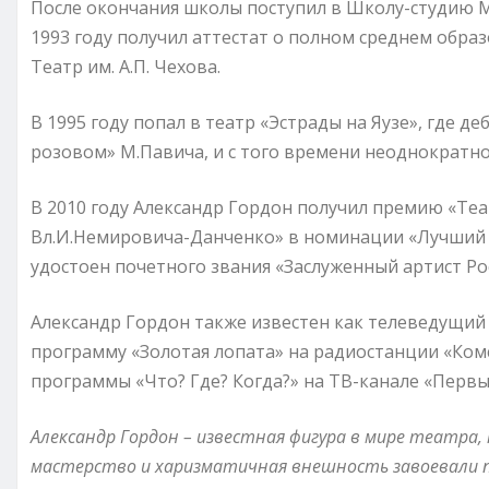
После окончания школы поступил в Школу-студию МХ
1993 году получил аттестат о полном среднем обра
Театр им. А.П. Чехова.
В 1995 году попал в театр «Эстрады на Яузе», где д
розовом» М.Павича, и с того времени неоднократно
В 2010 году Александр Гордон получил премию «Теа
Вл.И.Немировича-Данченко» в номинации «Лучший а
удостоен почетного звания «Заслуженный артист Ро
Александр Гордон также известен как телеведущий 
программу «Золотая лопата» на радиостанции «Комс
программы «Что? Где? Когда?» на ТВ-канале «Первы
Александр Гордон – известная фигура в мире театра,
мастерство и харизматичная внешность завоевали п