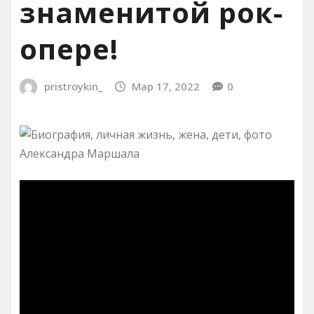
знаменитой рок-
опере!
pristroykin_
Мар 17, 2022
0