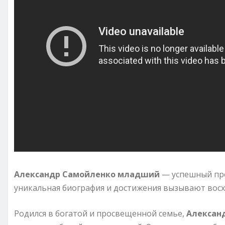
Александр Самойленко младший
— успешный пре
уникальная биография и достижения вызывают вос
Родился в богатой и просвещенной семье,
Алексан