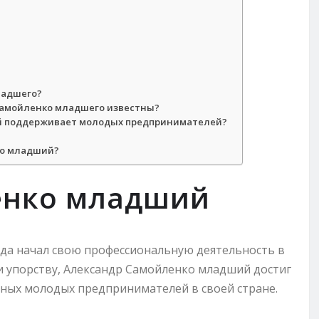
ладшего?
Самойленко младшего известны?
й поддерживает молодых предпринимателей?
ко младший?
енко младший
года начал свою профессиональную деятельность в
и упорству, Александр Самойленко младший достиг
шных молодых предпринимателей в своей стране.