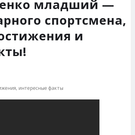
ленко младший —
рного спортсмена,
достижения и
кты!