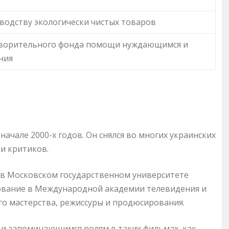
водству экологически чистых товаров
творительного фонда помощи нуждающимся и
ния
ачале 2000-х годов. Он снялся во многих украинских
 и критиков.
а в Московском государственном университете
азование в Международной академии телевидения и
го мастерства, режиссуры и продюсирования.
 и запоминающимся ролям в таких фильмах, как