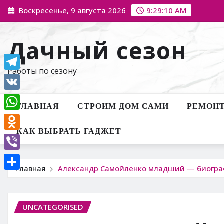
Перейти
Воскресенье, 9 августа 2026
9:29:11 AM
к
содержимому
Дачный сезон
Работы по сезону
Telegram
VK
ГЛАВНАЯ
СТРОИМ ДОМ САМИ
РЕМОНТ
WhatsApp
КАК ВЫБРАТЬ ГАДЖЕТ
Odnoklassniki
Viber
Главная
Александр Самойленко младший — биограф
Отправить
UNCATEGORISED