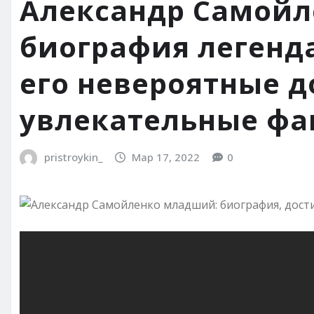
Александр Самой
биография легенда
его невероятные 
увлекательные фа
pristroykin_
Мар 17, 2022
0