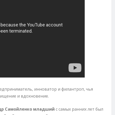
дприниматель, инноватор и филантроп, чья
хищение и вдохновение.
др Самойленко младший
с самых ранних лет был