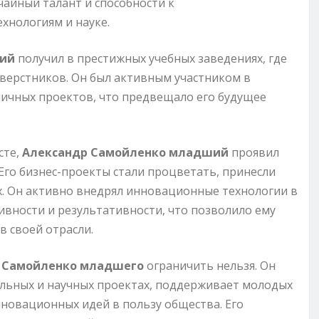
айный талант и способности к
хнологиям и науке.
ший
получил в престижных учебных заведениях, где
сверстников. Он был активным участником в
личных проектов, что предвещало его будущее
сте,
Александр Самойленко младший
проявил
 Его бизнес-проекты стали процветать, принесли
х. Он активно внедрял инновационные технологии в
ивности и результативности, что позволило ему
 своей отрасли.
 Самойленко младшего
ограничить нельзя. Он
ельных и научных проектах, поддерживает молодых
нновационных идей в пользу общества. Его