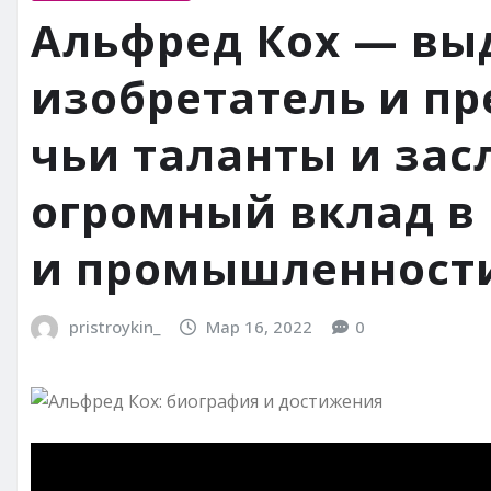
Альфред Кох — вы
изобретатель и п
чьи таланты и зас
огромный вклад в
и промышленност
pristroykin_
Мар 16, 2022
0