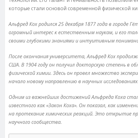
технологий. Его талант и гениальность позволили 
которые стали основой современной физической хи
Альфред Кох родился 25 декабря 1877 года в городе Г
огромный интерес к естественным наукам, и его тала
своими глубокими знаниями и интуитивным пониман
После окончания университета, Альфред Кох продолжи
США. В 1904 году он получил докторскую степень в 
физической химии. Здесь он провел множество экспе
начало новому направлению в научных исследованиях
Одним из важнейших достижений Альфреда Коха ста
известного как «Закон Коха». Он показал, как изме
на протекание химических реакций. Это открытие пр
научного сообщества.