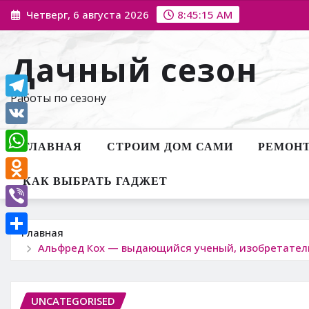
Перейти
Четверг, 6 августа 2026
8:45:16 AM
к
содержимому
Дачный сезон
Работы по сезону
Telegram
VK
ГЛАВНАЯ
СТРОИМ ДОМ САМИ
РЕМОНТ
WhatsApp
КАК ВЫБРАТЬ ГАДЖЕТ
Odnoklassniki
Viber
Главная
Отправить
Альфред Кох — выдающийся ученый, изобретатель
UNCATEGORISED