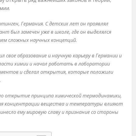
ему открыть ряд важнейших законов и теорий,
мии.
ёттинген, Германия. С детских лет он проявлял
нт был замечен уже в школе, где он выделялся
ием сложных научных концепций.
л свое образование и научную карьеру в Германии и
области химии и начал работать в лаборатории
риментов и сделал открытия, которые положили
.
ло открытие принципа химической термодинамики,
нения концентрации вещества и температуры влияют
инесло ему мировую славу и признание со стороны