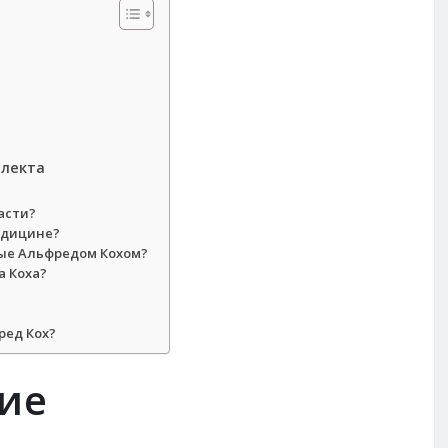
ллекта
асти?
едицине?
ые Альфредом Кохом?
 Коха?
ред Кох?
ие