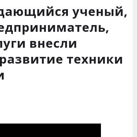
дающийся ученый,
редприниматель,
луги внесли
 развитие техники
и