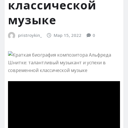
классической
музыке
pristroykin_
Мар 15, 2022
0