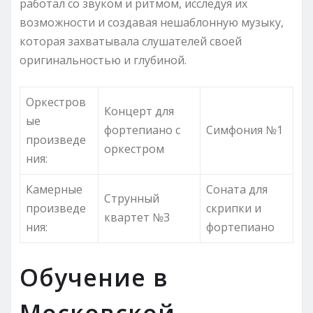
работал со звуком и ритмом, исследуя их
возможности и создавая нешаблонную музыку,
которая захватывала слушателей своей
оригинальностью и глубиной.
Оркестров
Концерт для
ые
фортепиано с
Симфония №1
произведе
оркестром
ния:
Камерные
Соната для
Струнный
произведе
скрипки и
квартет №3
ния:
фортепиано
Обучение в
Московской