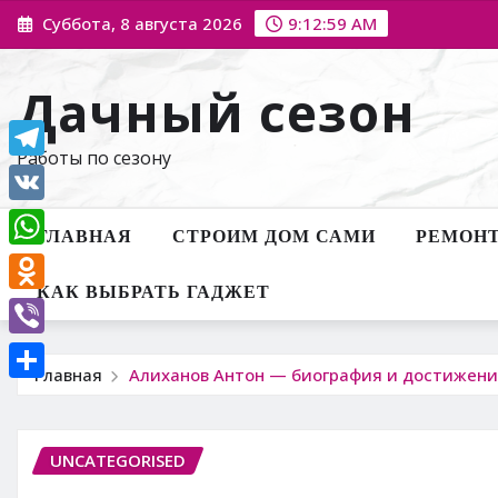
Перейти
Суббота, 8 августа 2026
9:13:00 AM
к
содержимому
Дачный сезон
Работы по сезону
Telegram
VK
ГЛАВНАЯ
СТРОИМ ДОМ САМИ
РЕМОНТ
WhatsApp
КАК ВЫБРАТЬ ГАДЖЕТ
Odnoklassniki
Viber
Главная
Алиханов Антон — биография и достижени
Отправить
UNCATEGORISED