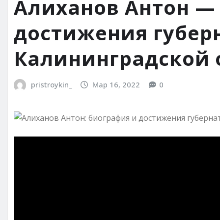
Алиханов Антон —
достижения губер
Калининградской 
pristroykin_
Мар 16, 2022
0