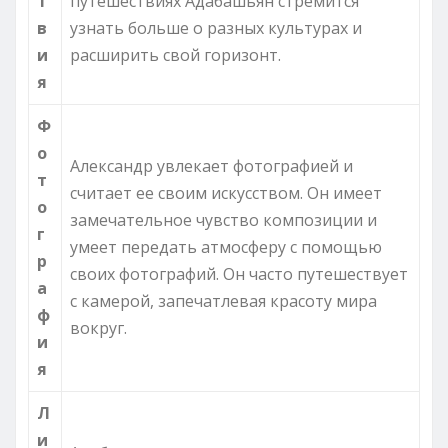
т
путешествиях Адабашьян стремится
в
узнать больше о разных культурах и
и
расширить свой горизонт.
я
Ф
о
Александр увлекает фотографией и
т
считает ее своим искусством. Он имеет
о
замечательное чувство композиции и
г
умеет передать атмосферу с помощью
р
своих фотографий. Он часто путешествует
а
с камерой, запечатлевая красоту мира
ф
вокруг.
и
я
Л
и