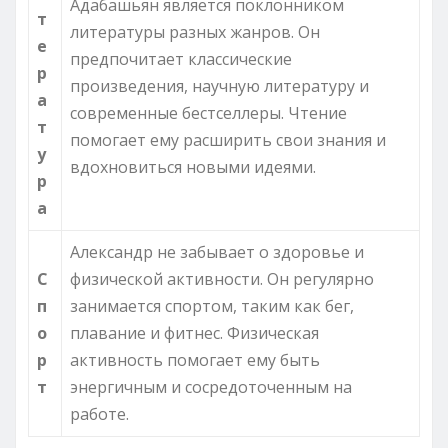
Адабашьян является поклонником
т
литературы разных жанров. Он
е
предпочитает классические
р
произведения, научную литературу и
а
современные бестселлеры. Чтение
т
помогает ему расширить свои знания и
у
вдохновиться новыми идеями.
р
а
Александр не забывает о здоровье и
С
физической активности. Он регулярно
п
занимается спортом, таким как бег,
о
плавание и фитнес. Физическая
р
активность помогает ему быть
т
энергичным и сосредоточенным на
работе.