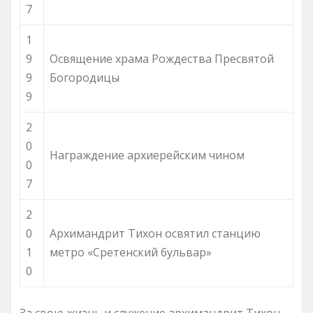
7
1
9
Освящение храма Рождества Пресвятой
9
Богородицы
9
2
0
Награждение архиерейским чином
0
7
2
0
Архимандрит Тихон освятил станцию
1
метро «Сретенский бульвар»
0
За свою жизнь и служение архимандрит Тихон