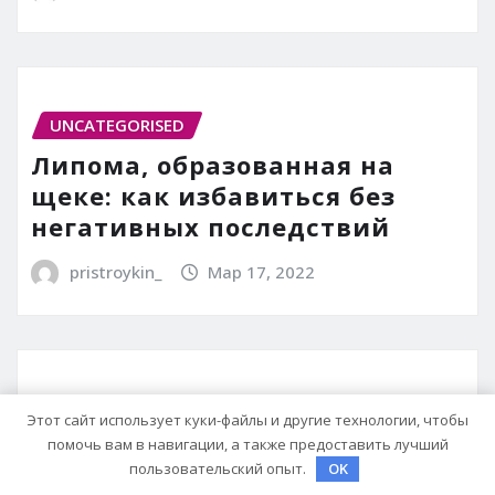
UNCATEGORISED
Липома, образованная на
щеке: как избавиться без
негативных последствий
pristroykin_
Мар 17, 2022
UNCATEGORISED
Этот сайт использует куки-файлы и другие технологии, чтобы
Папилайт от папиллом и
помочь вам в навигации, а также предоставить лучший
пользовательский опыт.
OK
бородавок: инструкция,