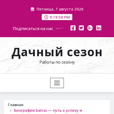
Перейти
Пятница, 7 августа 2026
к
содержимому
9:20:00 PM
Подписаться на нас
Дачный сезон
Работы по сезону
Главная
Биография batrai — путь к успеху и