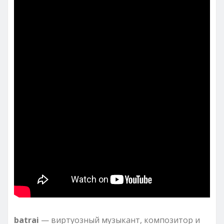
batrai
— виртуозный музыкант, композитор и