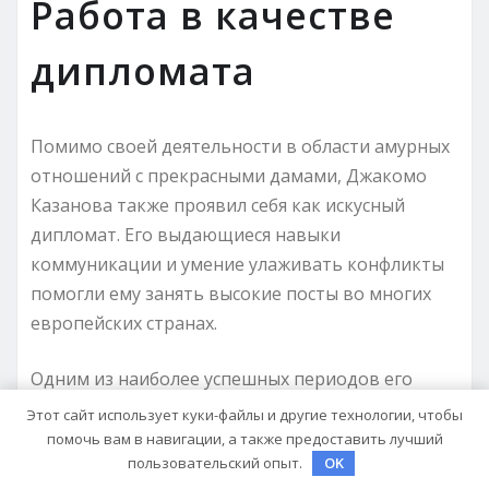
Работа в качестве
дипломата
Помимо своей деятельности в области амурных
отношений с прекрасными дамами, Джакомо
Казанова также проявил себя как искусный
дипломат. Его выдающиеся навыки
коммуникации и умение улаживать конфликты
помогли ему занять высокие посты во многих
европейских странах.
Одним из наиболее успешных периодов его
дипломатической карьеры было время,
Этот сайт использует куки-файлы и другие технологии, чтобы
проведенное им в Вене. В это время
помочь вам в навигации, а также предоставить лучший
пользовательский опыт.
OK
австрийская столица была одним из главных