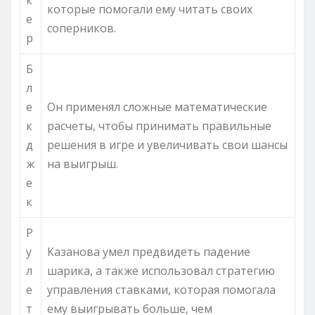
которые помогали ему читать своих
е
соперников.
р
Б
л
е
Он применял сложные математические
к
расчеты, чтобы принимать правильные
д
решения в игре и увеличивать свои шансы
ж
на выигрыш.
е
к
Р
у
Казанова умел предвидеть падение
л
шарика, а также использовал стратегию
е
управления ставками, которая помогала
т
ему выигрывать больше, чем