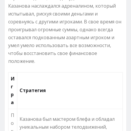
Казанова наслаждался адреналином, который
испытывал, рискуя своими деньгами и
соревнуясь с другими игроками. В свое время он
проигрывал огромные суммы, однако всегда
оставался подкованным азартным игроком и
умел умело использовать все возможности,
чтобы восстановить свое финансовое
положение.
И
г
Стратегия
р
а
П
Казанова был мастером блефа и обладал
о
уникальным набором телодвижений,
к