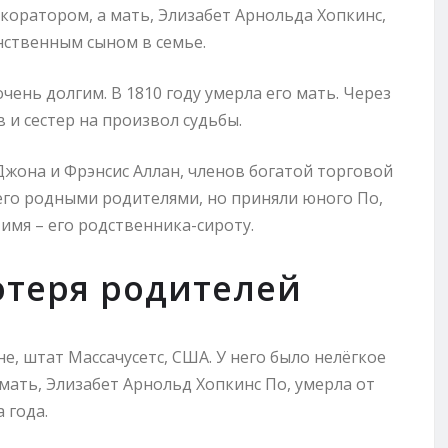
екоратором, а мать, Элизабет Арнольда Хопкинс,
нственным сыном в семье.
чень долгим. В 1810 году умерла его мать. Через
в и сестер на произвол судьбы.
Джона и Фрэнсис Аллан, членов богатой торговой
его родными родителями, но приняли юного По,
имя – его родственника-сироту.
потеря родителей
не, штат Массачусетс, США. У него было нелёгкое
мать, Элизабет Арнольд Хопкинс По, умерла от
 года.