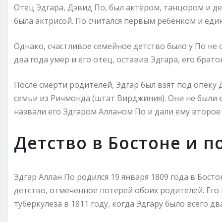
Отец Эдгара, Дэвид По, был актёром, танцором и д
была актрисой. По считался первым ребёнком и еди
Однако, счастливое семейное детство было у По не о
два года умер и его отец, оставив Эдгара, его брато
После смерти родителей, Эдгар был взят под опеку 
семьи из Ричмонда (штат Вирджиния). Они не были 
назвали его Эдгаром Алланом По и дали ему второе 
Детство в Бостоне и 
Эдгар Аллан По родился 19 января 1809 года в Босто
детство, отмеченное потерей обоих родителей. Его 
туберкулеза в 1811 году, когда Эдгару было всего два