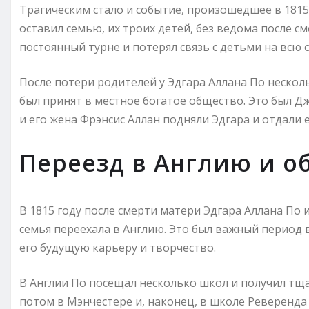
Трагическим стало и событие, произошедшее в 1815 
оставил семью, их троих детей, без ведома после с
постоянный турне и потерял связь с детьми на всю
После потери родителей у Эдгара Аллана По несколь
был принят в местное богатое общество. Это был Д
и его жена Фрэнсис Аллан подняли Эдгара и отдали 
Переезд в Англию и о
В 1815 году после смерти матери Эдгара Аллана По
семья переехала в Англию. Это был важный период 
его будущую карьеру и творчество.
В Англии По посещал несколько школ и получил тща
потом в Мэнчестере и, наконец, в школе Реверенд