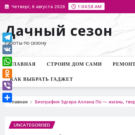
Перейти
Четверг, 6 августа 2026
1:04:59 AM
к
содержимому
Дачный сезон
Работы по сезону
Telegram
VK
ГЛАВНАЯ
СТРОИМ ДОМ САМИ
РЕМОНТ
WhatsApp
КАК ВЫБРАТЬ ГАДЖЕТ
Odnoklassniki
Viber
Главная
Биография Эдгара Аллана По — жизнь, тво
Отправить
UNCATEGORISED