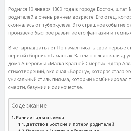
Родился 19 января 1809 года в городе Бостон, штат 
родителей в очень раннем возрасте. Его отец, кото
скончалась от туберкулеза. Это страшное событие о
произвело быстрое развитие его фантазии и темных
В четырнадцать лет По начал писать свои первые ст
первый сборник «Таманта». Затем последовали друг
дома Ашеров» и «Маска Красной Смерти». Эдгар Алл
стихотворений, включая «Ворону», которая стала е
уникальный стиль письма, который комбинировал 
смерти, безумии и одиночестве.
Содержание
Ранние годы и семья
Детство в Бостоне и потеря родителей
Переезд в Англию и образование