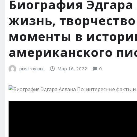
Биография Эдгара
жизнь, творчеств
моменты в истори
американского пи
pristroykin_
Мар 16, 2022
0