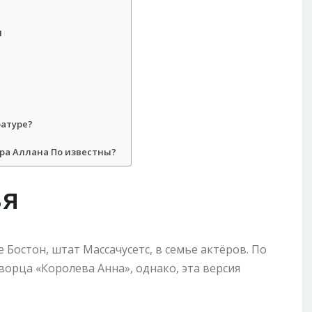
я
ратуре?
ара Аллана По известны?
ья
е Бостон, штат Массачусетс, в семье актёров. По
ворца «Королева Анна», однако, эта версия