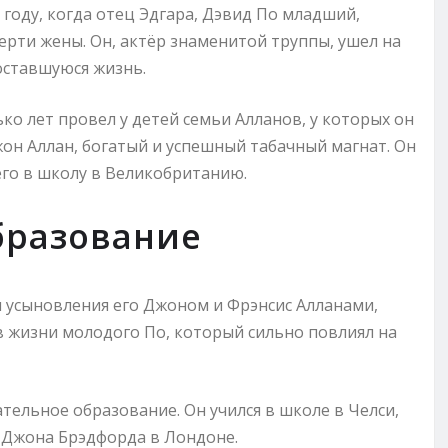
году, когда отец Эдгара, Дэвид По младший,
мерти жены. Он, актёр знаменитой труппы, ушел на
 оставшуюся жизнь.
ко лет провел у детей семьи Алланов, у которых он
жон Аллан, богатый и успешный табачный магнат. Он
его в школу в Великобританию.
бразование
 и усыновления его Джоном и Фрэнсис Алланами,
в жизни молодого По, который сильно повлиял на
тельное образование. Он учился в школе в Челси,
а Джона Брэдфорда в Лондоне.