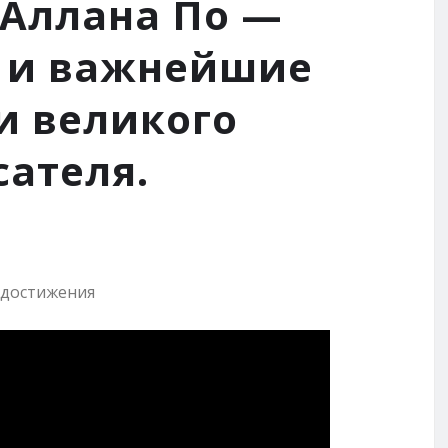
 Аллана По —
о и важнейшие
и великого
сателя.