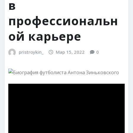
в
профессиональн
ой карьере
pristroykin_
Мар 15, 2022
0