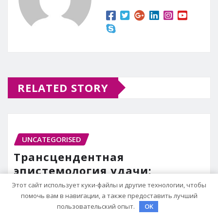
RELATED STORY
UNCATEGORISED
Трансцендентная
эпистемология удачи:
стохастический резонанс
Этот сайт использует куки-файлы и другие технологии, чтобы
оптимизации сна при уровне
помочь вам в навигации, а также предоставить лучший
пользовательский опыт.
OK
активации