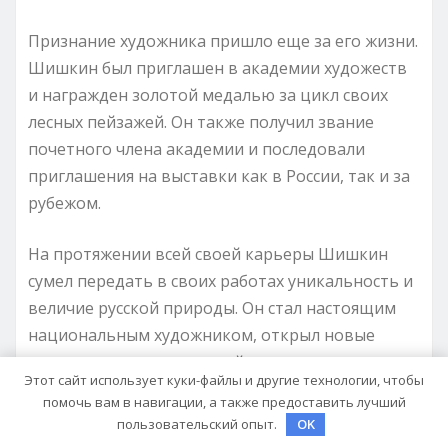
Признание художника пришло еще за его жизни.
Шишкин был приглашен в академии художеств
и награжден золотой медалью за цикл своих
лесных пейзажей. Он также получил звание
почетного члена академии и последовали
приглашения на выставки как в России, так и за
рубежом.
На протяжении всей своей карьеры Шишкин
сумел передать в своих работах уникальность и
величие русской природы. Он стал настоящим
национальным художником, открыл новые
горизонты в живописи пейзажа и повлиял на
Этот сайт использует куки-файлы и другие технологии, чтобы
многих художников своего времени и позднее.
помочь вам в навигации, а также предоставить лучший
Его работы стали настоящим наследием и
пользовательский опыт.
OK
достоянием русской и мировой живописи.