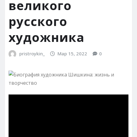
великого
русского
художника
pristroykin_
Мар 15, 2022
0