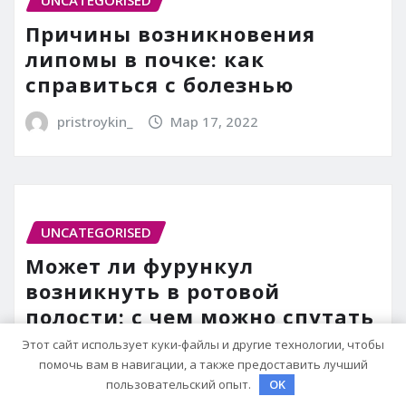
UNCATEGORISED
Причины возникновения
липомы в почке: как
справиться с болезнью
pristroykin_
Мар 17, 2022
UNCATEGORISED
Может ли фурункул
возникнуть в ротовой
полости: с чем можно спутать
чирей
Этот сайт использует куки-файлы и другие технологии, чтобы
помочь вам в навигации, а также предоставить лучший
pristroykin_
Мар 17, 2022
пользовательский опыт.
OK