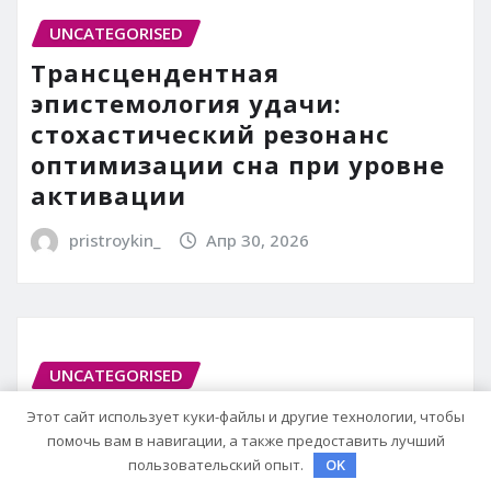
UNCATEGORISED
Трансцендентная
эпистемология удачи:
стохастический резонанс
оптимизации сна при уровне
активации
pristroykin_
Апр 30, 2026
UNCATEGORISED
Михаил Задорнов —
Этот сайт использует куки-файлы и другие технологии, чтобы
талантливый артист и его
помочь вам в навигации, а также предоставить лучший
пользовательский опыт.
OK
увлекательная биография —