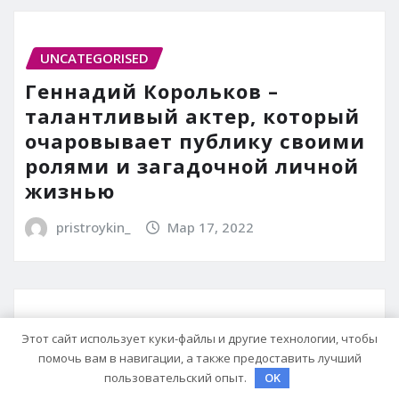
UNCATEGORISED
Геннадий Корольков –
талантливый актер, который
очаровывает публику своими
ролями и загадочной личной
жизнью
pristroykin_
Мар 17, 2022
UNCATEGORISED
Этот сайт использует куки-файлы и другие технологии, чтобы
помочь вам в навигации, а также предоставить лучший
Фурункул на глазу:
пользовательский опыт.
OK
эффективные методы