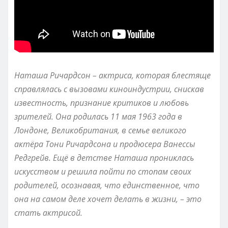
Наташа Ричардсон – актриса, которая блестяще
справлялась с вызовами киноиндустрии, снискав
известность, признание критиков и любовь
зрителей. Она родилась 11 мая 1963 года в
Лондоне, Великобритания, в семье великого
актёра Тони Ричардсона и продюсера Ванессы
Редгрейв. Ещё в детстве Наташа прониклась
искусством и решила пойти по стопам своих
родителей, осознавая, что единственное, что
она на самом деле хочет делать в жизни, – это
стать актрисой.