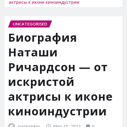
актрисы к иконе киноиндустрии
UNCATEGORISED
Биография
Наташи
Ричардсон — от
искристой
актрисы к иконе
киноиндустрии
pristroykin_
Мар 15, 2022
0