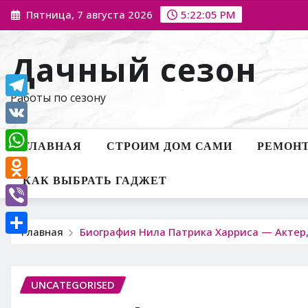
Перейти
Пятница, 7 августа 2026
5:22:06 PM
к
содержимому
Дачный сезон
Работы по сезону
Telegram
VK
ГЛАВНАЯ
СТРОИМ ДОМ САМИ
РЕМОНТ
WhatsApp
КАК ВЫБРАТЬ ГАДЖЕТ
Odnoklassniki
Viber
Главная
Биография Нила Патрика Харриса — Актер,
Отправить
UNCATEGORISED