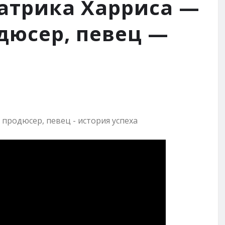
атрика Харриса —
одюсер, певец —