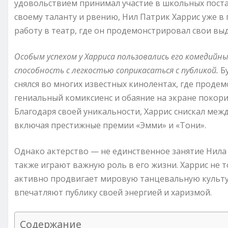
удовольствием принимал участие в школьных поста
своему таланту и рвению, Нил Патрик Харрис уже в
работу в театр, где он продемонстрировал свои вы
Особым успехом у Харриса пользовались его комедийн
способность с легкостью соприкасаться с публикой.
Бу
снялся во многих известных кинолентах, где проде
гениальный комиксиенс и обаяние на экране покорил
Благодаря своей уникальности, Харрис снискал меж
включая престижные премии «Эмми» и «Тони».
Однако актерство — не единственное занятие Нила
также играют важную роль в его жизни. Харрис не 
активно продвигает мировую танцевальную культу
впечатляют публику своей энергией и харизмой.
Содержание