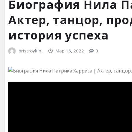
Биография Нила П
Актер, танцор, пр
история успеха
pristroykin_
Мар 16, 2022
0