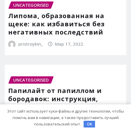
UNCATEGORISED
Липома, образованная на
щеке: как избавиться без
негативных последствий
pristroykin_
Мар 17, 2022
UNCATEGORISED
Папилайт от папиллом и
бородавок: инструкция,
состав, действия и аналоги
Этот сайт использует куки-файлы и другие технологии, чтобы
помочь вам в навигации, а также предоставить лучший
pristroykin_
Мар 17, 2022
пользовательский опыт.
OK