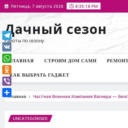
Перейти
Пятница, 7 августа 2026
8:35:19 PM
к
содержимому
Дачный сезон
Работы по сезону
Telegram
VK
ГЛАВНАЯ
СТРОИМ ДОМ САМИ
РЕМОНТ
WhatsApp
КАК ВЫБРАТЬ ГАДЖЕТ
Odnoklassniki
Viber
Главная
Частная Военная Компания Вагнера — биог
Отправить
UNCATEGORISED