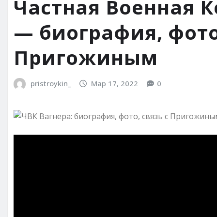
Частная Военная 
— биография, фото
Пригожиным
pristroykin_
Мар 17, 2022
0