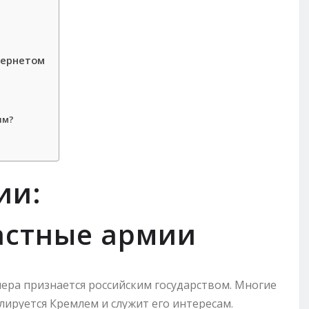
тернетом
ым?
ии:
астные армии
ера признается российским государством. Многие
ируется Кремлем и служит его интересам.