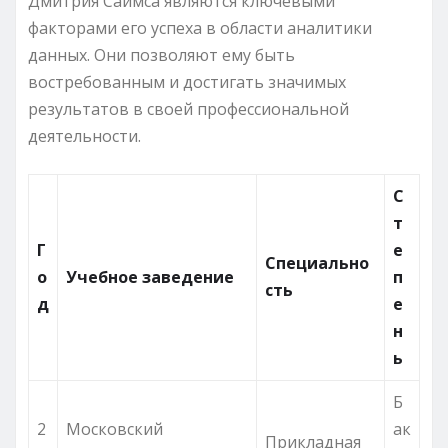
Дмитрия Саймса являются ключевыми
факторами его успеха в области аналитики
данных. Они позволяют ему быть
востребованным и достигать значимых
результатов в своей профессиональной
деятельности.
С
т
Г
е
Специально
о
Учебное заведение
п
сть
д
е
н
ь
Б
2
Московский
ак
Прикладная