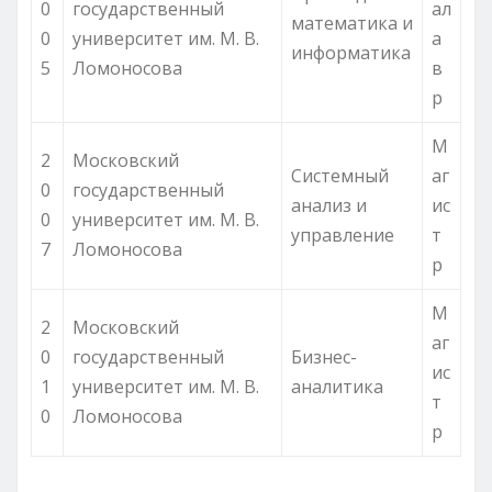
0
государственный
ал
математика и
0
университет им. М. В.
а
информатика
5
Ломоносова
в
р
М
2
Московский
Системный
аг
0
государственный
анализ и
ис
0
университет им. М. В.
управление
т
7
Ломоносова
р
М
2
Московский
аг
0
государственный
Бизнес-
ис
1
университет им. М. В.
аналитика
т
0
Ломоносова
р