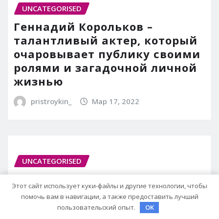
UNCATEGORISED
Геннадий Корольков –
талантливый актер, который
очаровывает публику своими
ролями и загадочной личной
жизнью
pristroykin_
Мар 17, 2022
UNCATEGORISED
Фурункул на глазу:
Этот сайт использует куки-файлы и другие технологии, чтобы
эффективные методы
помочь вам в навигации, а также предоставить лучший
лечения
пользовательский опыт.
OK