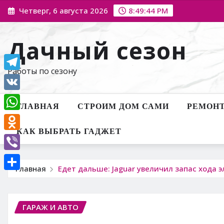
Перейти
Четверг, 6 августа 2026
8:49:46 PM
к
содержимому
Дачный сезон
Работы по сезону
Telegram
VK
ГЛАВНАЯ
СТРОИМ ДОМ САМИ
РЕМОНТ
WhatsApp
КАК ВЫБРАТЬ ГАДЖЕТ
Odnoklassniki
Viber
Главная
Едет дальше: Jaguar увеличил запас хода э
Отправить
ГАРАЖ И АВТО