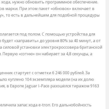
а хода, нужно обновить программное обеспечение.
ов марки. При этом пакет «обновок» включает в
у», то есть в дальнейшем для подобной процедуры
олагается под полом. С помощью устройства для
будет «заправить» до уровня 80% за 40 минут, а от
ча силовой установки электрокроссовера британской
м. Первую «сотню» он набирает за 4,8 секунды, а
ценник стартует с отметки 6 246 000 рублей. За
ыло куплено 104 экземпляра модели (на их долю
я, в Европе Jaguar I-Pace разошёлся тиражом 9163
еличила запас хода e-tron. Его дальнобойность