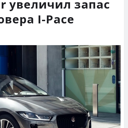
ar увеличил запас
овера I-Pace