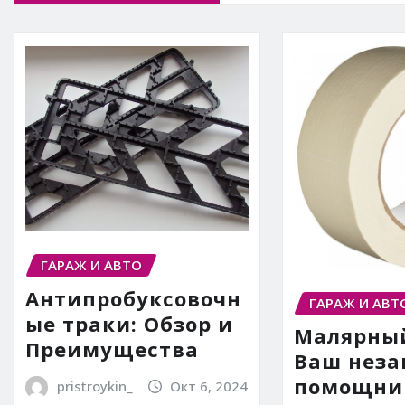
ГАРАЖ И АВТО
Антипробуксовочн
ГАРАЖ И АВТ
ые траки: Обзор и
Малярный
Преимущества
Ваш нез
помощни
pristroykin_
Окт 6, 2024