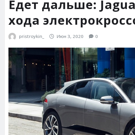
Едет дальше: Jagu
хода электрокросс
pristroykin_
Июн 3, 2020
0