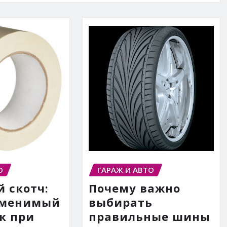
О
ГАРАЖ И АВТО
 скотч:
Почему важно
аменимый
выбирать
к при
правильные шины