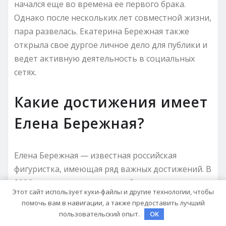
начался еще во времена ее первого брака.
Однако после нескольких лет совместной жизни,
пара развелась. Екатерина Бережная также
открыла свое дургое личное дело для публики и
ведет активную деятельность в социальных
сетях.
Какие достижения имеет
Елена Бережная?
Елена Бережная — известная российская
фигуристка, имеющая ряд важных достижений. В
2006 году она выиграла серебряную медаль на
Этот сайт использует куки-файлы и другие технологии, чтобы
чемпионате мира в парном катании с Антоном
помочь вам в навигации, а также предоставить лучший
Сихарулидзе. Они также завоевали две золотые
пользовательский опыт.
OK
медали на чемпионатах России в 2006 и 2007