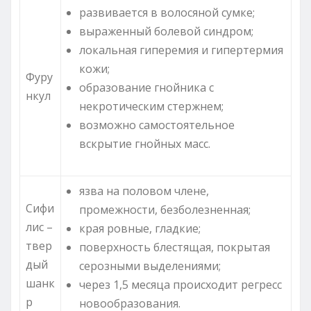
развивается в волосяной сумке;
выраженный болевой синдром;
локальная гиперемия и гипертермия
кожи;
Фуру
образование гнойника с
нкул
некротическим стержнем;
возможно самостоятельное
вскрытие гнойных масс.
язва на половом члене,
Сифи
промежности, безболезненная;
лис –
края ровные, гладкие;
твер
поверхность блестящая, покрытая
дый
серозными выделениями;
шанк
через 1,5 месяца происходит регресс
р
новообразования.