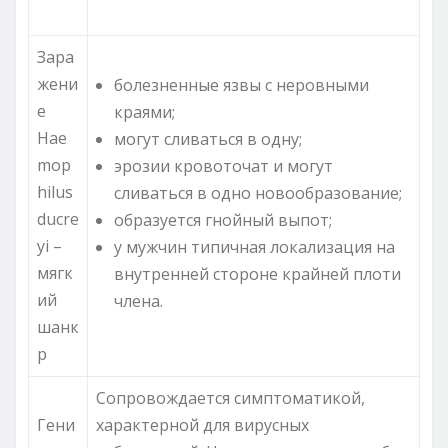
Зара
жени
болезненные язвы с неровными
е
краями;
Hae
могут сливаться в одну;
mop
эрозии кровоточат и могут
hilus
сливаться в одно новообразование;
ducre
образуется гнойный выпот;
yi –
у мужчин типичная локализация на
мягк
внутренней стороне крайней плоти
ий
члена.
шанк
р
Сопровождается симптоматикой,
Гени
характерной для вирусных