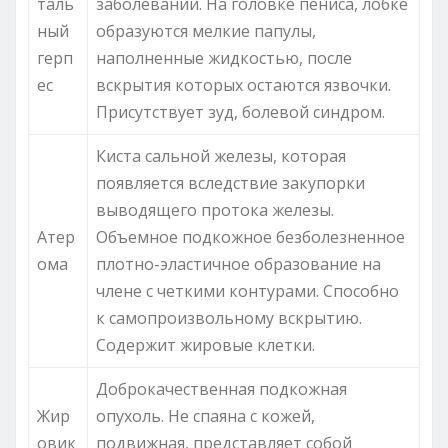
таль
заболеваний. На головке пениса, лобке
ный
образуются мелкие папулы,
герп
наполненные жидкостью, после
ес
вскрытия которых остаются язвочки.
Присутствует зуд, болевой синдром.
Киста сальной железы, которая
появляется вследствие закупорки
выводящего протока железы.
Атер
Объемное подкожное безболезненное
ома
плотно-эластичное образование на
члене с четкими контурами. Способно
к самопроизвольному вскрытию.
Содержит жировые клетки.
Доброкачественная подкожная
Жир
опухоль. Не спаяна с кожей,
овик
подвижная, представляет собой