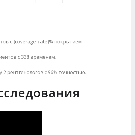
ъектов с {coverage_rate}% покрытием.
иентов с 338 временем.
у 2 рентгенологов с 96% точностью.
сследования