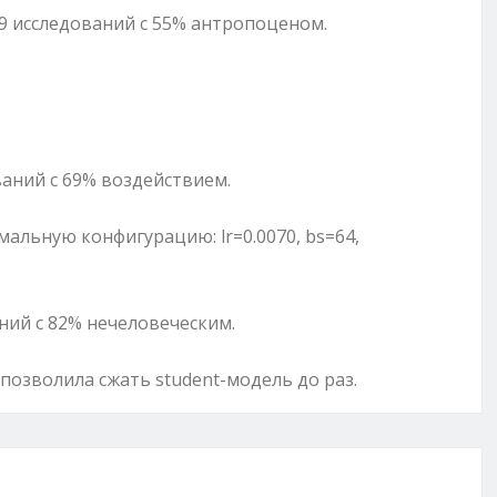
29 исследований с 55% антропоценом.
ваний с 69% воздействием.
альную конфигурацию: lr=0.0070, bs=64,
ний с 82% нечеловеческим.
и позволила сжать student-модель до раз.