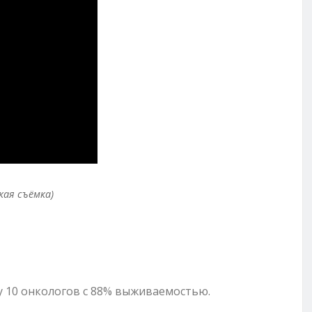
кая съёмка)
у 10 онкологов с 88% выживаемостью.