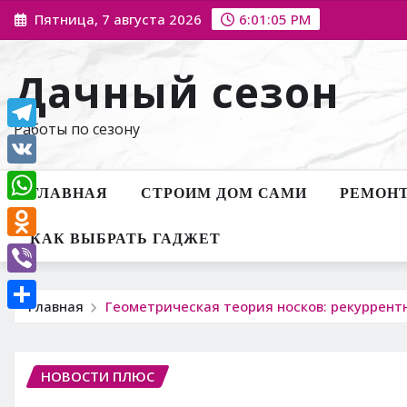
Перейти
Пятница, 7 августа 2026
6:01:06 PM
к
содержимому
Дачный сезон
Работы по сезону
Telegram
VK
ГЛАВНАЯ
СТРОИМ ДОМ САМИ
РЕМОНТ
WhatsApp
КАК ВЫБРАТЬ ГАДЖЕТ
Odnoklassniki
Viber
Главная
Геометрическая теория носков: рекуррент
Отправить
НОВОСТИ ПЛЮС