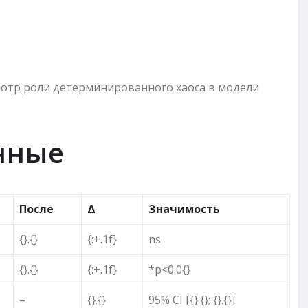
мотр роли детерминированного хаоса в модели
нные
После
Δ
Значимость
{}.{}
{:+.1f}
ns
{}.{}
{:+.1f}
*p<0.0{}
–
{}.{}
95% CI [{}.{}; {}.{}]