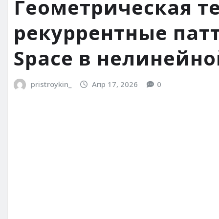
Геометрическая те
рекуррентные патт
Space в нелинейн
pristroykin_
Апр 17, 2026
0