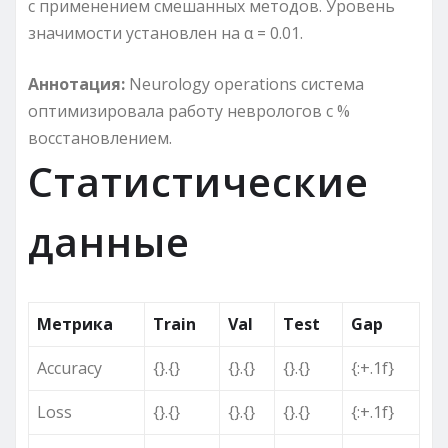
с применением смешанных методов. Уровень
значимости установлен на α = 0.01.
Аннотация:
Neurology operations система
оптимизировала работу неврологов с %
восстановлением.
Статистические
данные
Метрика
Train
Val
Test
Gap
Accuracy
{}.{}
{}.{}
{}.{}
{:+.1f}
Loss
{}.{}
{}.{}
{}.{}
{:+.1f}