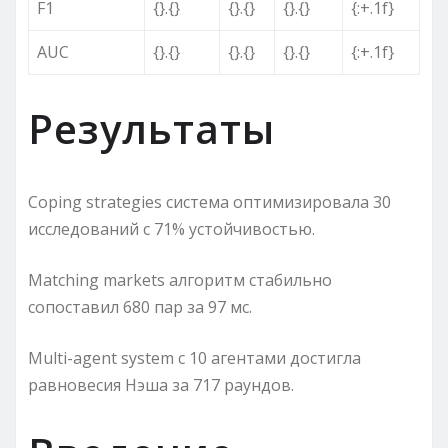
F1
{}.{}
{}.{}
{}.{}
{:+.1f}
AUC
{}.{}
{}.{}
{}.{}
{:+.1f}
Результаты
Coping strategies система оптимизировала 30
исследований с 71% устойчивостью.
Matching markets алгоритм стабильно
сопоставил 680 пар за 97 мс.
Multi-agent system с 10 агентами достигла
равновесия Нэша за 717 раундов.