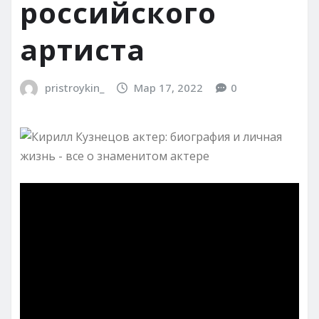
российского
артиста
pristroykin_
Мар 17, 2022
0