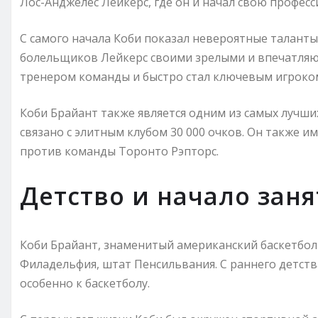
Лос-Анджелес Лейкерс, где он и начал свою профес
С самого начала Коби показал невероятные таланты 
болельщиков Лейкерс своими зрелыми и впечатляю
тренером команды и быстро стал ключевым игроко
Коби Брайант также является одним из самых лучши
связано с элитным клубом 30 000 очков. Он также и
против команды Торонто Рэпторс.
Детство и начало зан
Коби Брайант, знаменитый американский баскетболис
Филадельфия, штат Пенсильвания. С раннего детств
особенно к баскетболу.