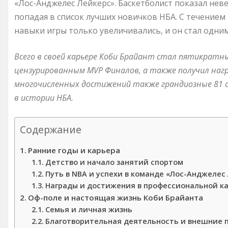
«Лос-Анджелес Лейкерс». Баскетболист показал нев
попадая в список лучших новичков НБА. С течением
навыки игры только увеличивались, и он стал одним
Всего в своей карьере Коби Брайант стал пятикратн
цензурированным MVP Финалов, а также получил наград
многочисленных достижений также грандиозные 81 о
в истории НБА.
Содержание
Ранние годы и карьера
Детство и начало занятий спортом
Путь в NBA и успехи в команде «Лос-Анджелес
Награды и достижения в профессиональной к
Оф-поле и настоящая жизнь Коби Брайанта
Семья и личная жизнь
Благотворительная деятельность и внешние 