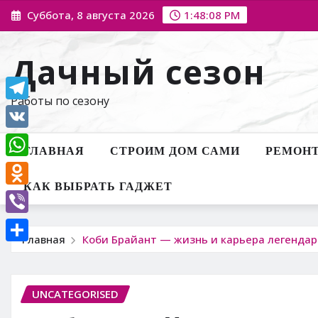
Перейти
Суббота, 8 августа 2026
1:48:09 PM
к
содержимому
Дачный сезон
Работы по сезону
Telegram
VK
ГЛАВНАЯ
СТРОИМ ДОМ САМИ
РЕМОНТ
WhatsApp
КАК ВЫБРАТЬ ГАДЖЕТ
Odnoklassniki
Viber
Главная
Коби Брайант — жизнь и карьера легендар
Отправить
UNCATEGORISED