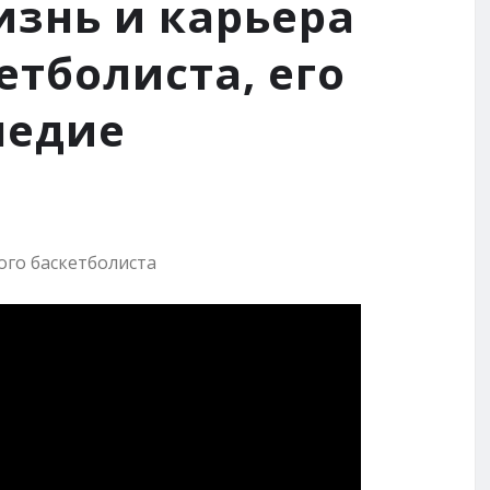
изнь и карьера
етболиста, его
ледие