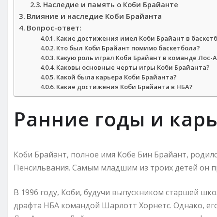
Наследие и память о Коби Брайанте
Влияние и наследие Коби Брайанта
Вопрос-ответ:
Какие достижения имел Коби Брайант в баскет
Кто был Коби Брайант помимо баскетбола?
Какую роль играл Коби Брайант в команде Лос-
Каковы основные черты игры Коби Брайанта?
Какой была карьера Коби Брайанта?
Какие достижения Коби Брайанта в НБА?
Ранние годы и кар
Коби Брайант, полное имя Кобе Бин Брайант, родилс
Пенсильвания. Самым младшим из троих детей он про
В 1996 году, Коби, будучи выпускником старшей шко
драфта НБА командой Шарлотт Хорнетс. Однако, его