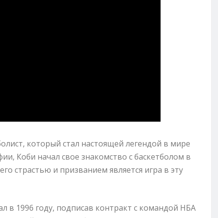
лист, который стал настоящей легендой в мире
фии, Коби начал свое знакомство с баскетболом в
его страстью и призванием является игра в эту
 в 1996 году, подписав контракт с командой НБА