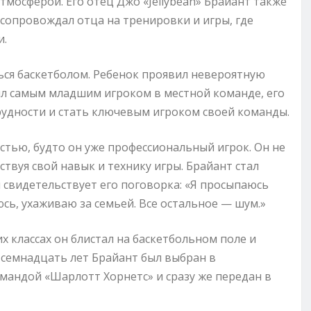
тмосферой. Его отец Джо «Jellybean» Брайант также
сопровождал отца на тренировки и игры, где
и.
ься баскетболом. Ребенок проявил невероятную
ыл самым младшим игроком в местной команде, его
рудности и стать ключевым игроком своей команды.
тью, будто он уже профессиональный игрок. Он не
ствуя свой навык и технику игры. Брайант стал
 свидетельствует его поговорка: «Я просыпаюсь
сь, ухаживаю за семьей. Все остальное — шум.»
х классах он блистал на баскетбольном поле и
 семнадцать лет Брайант был выбран в
андой «Шарлотт Хорнетс» и сразу же передан в