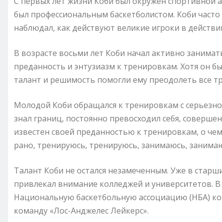
С первых лет жизни Коби был окружен спортивной а
был профессиональным баскетболистом. Коби часто 
наблюдал, как действуют великие игроки в действи
В возрасте восьми лет Коби начал активно занимат
преданность и энтузиазм к тренировкам. Хотя он б
талант и решимость помогли ему преодолеть все т
Молодой Коби обращался к тренировкам с серьезнос
знал границ, постоянно превосходил себя, совершен
известен своей преданностью к тренировкам, о чем
рано, тренируюсь, тренируюсь, занимаюсь, занимаю
Талант Коби не остался незамеченным. Уже в старши
привлекал внимание колледжей и университетов. В
Национальную баскетбольную ассоциацию (НБА) ком
команду «Лос-Анджелес Лейкерс».