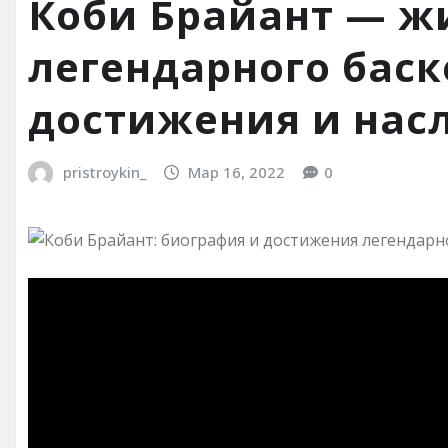
Коби Брайант — ж
легендарного баск
достижения и нас
pristroykin_
Мар 16, 2022
0