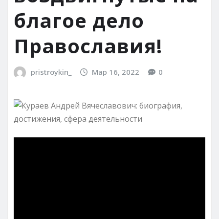
благое дело
Православия!
pristroykin_
Мар 16, 2022
0