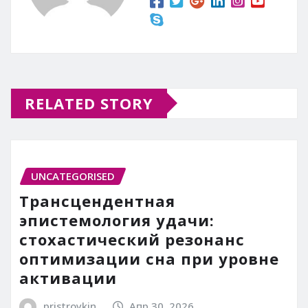
RELATED STORY
UNCATEGORISED
Трансцендентная
эпистемология удачи:
стохастический резонанс
оптимизации сна при уровне
активации
pristroykin_
Апр 30, 2026