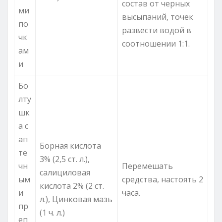
состав от черных
ми
высыпаний, точек
по
развести водой в
чк
соотношении 1:1.
ам
и
Бо
лту
шк
а с
ап
Борная кислота
те
3% (2,5 ст. л.),
чн
Перемешать
салициловая
ым
средства, настоять 2
кислота 2% (2 ст.
и
часа.
л.), Цинковая мазь
пр
(1 ч. л.)
еп