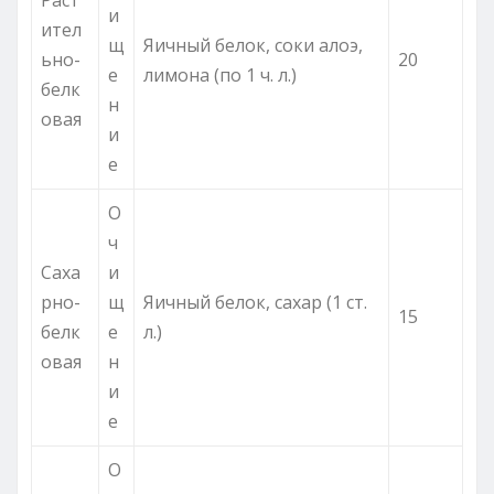
и
ител
щ
Яичный белок, соки алоэ,
ьно-
20
е
лимона (по 1 ч. л.)
белк
н
овая
и
е
О
ч
Саха
и
рно-
щ
Яичный белок, сахар (1 ст.
15
белк
е
л.)
овая
н
и
е
О