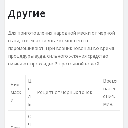
Другие
Для приготовления народной маски от черной
сыпи, точек активные компоненты
перемешивают. При возникновении во время
процедуры зуда, сильного жжения средство
смывают прохладной проточной водой.
Ц
Время
Вид
е
нанес
маск
Рецепт от черных точек
л
ения,
и
ь
мин.
О
ч
Раст