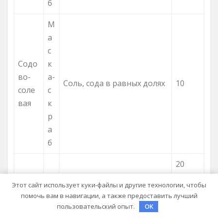
б
М
а
с
Содо
к
во-
а-
Соль, сода в равных долях
10
соле
с
вая
к
р
а
б
20
О
Этот сайт использует куки-файлы и другие технологии, чтобы
Нанос
ч
помочь вам в навигации, а также предоставить лучший
ить
пользовательский опыт.
OK
и
средс
Раст
Морковь, огурец (по 1