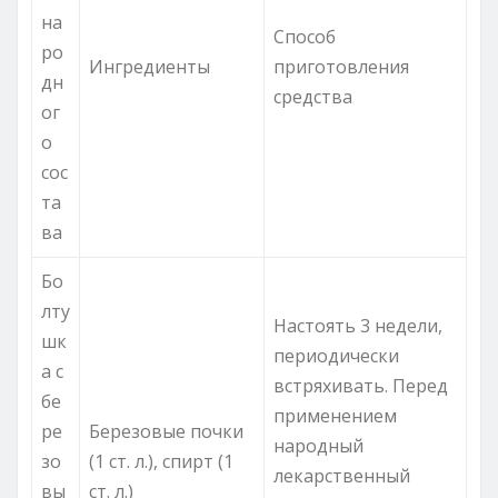
на
Способ
ро
Ингредиенты
приготовления
дн
средства
ог
о
сос
та
ва
Бо
лту
Настоять 3 недели,
шк
периодически
а с
встряхивать. Перед
бе
применением
ре
Березовые почки
народный
зо
(1 ст. л.), спирт (1
лекарственный
вы
ст. л.)