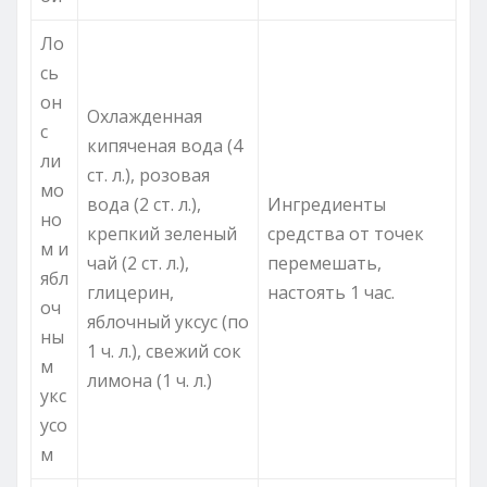
Ло
сь
он
Охлажденная
с
кипяченая вода (4
ли
ст. л.), розовая
мо
вода (2 ст. л.),
Ингредиенты
но
крепкий зеленый
средства от точек
м и
чай (2 ст. л.),
перемешать,
ябл
глицерин,
настоять 1 час.
оч
яблочный уксус (по
ны
1 ч. л.), свежий сок
м
лимона (1 ч. л.)
укс
усо
м