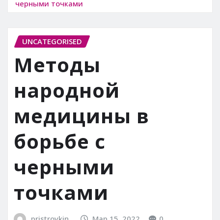
черными точками
UNCATEGORISED
Методы
народной
медицины в
борьбе с
черными
точками
pristroykin_
Мар 15, 2022
0