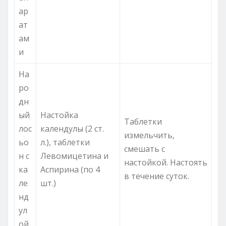
ар
ат
ам
и
На
ро
дн
ый
Настойка
Таблетки
лос
календулы (2 ст.
измельчить,
ьо
л.), таблетки
смешать с
н с
Левомицетина и
настойкой. Настоять
ка
Аспирина (по 4
в течение суток.
ле
шт.)
нд
ул
ой