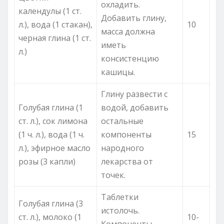
охладить.
календулы (1 ст.
Добавить глину,
л.), вода (1 стакан),
10
масса должна
черная глина (1 ст.
иметь
л.)
консистенцию
кашицы.
Глину развести с
Голубая глина (1
водой, добавить
ст. л.), сок лимона
остальные
(1 ч. л.), вода (1 ч.
компоненты
15
л.), эфирное масло
народного
розы (3 капли)
лекарства от
точек.
Таблетки
Голубая глина (3
истолочь.
ст. л.), молоко (1
10-
Компоненты