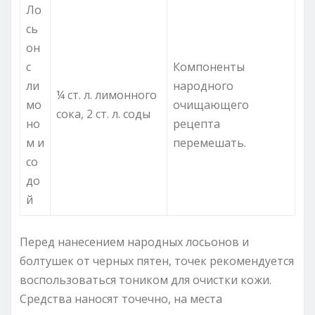
Ло
сь
он
с
Компоненты
ли
народного
¼ ст. л. лимонного
мо
очищающего
сока, 2 ст. л. соды
но
рецепта
м и
перемешать.
со
до
й
Перед нанесением народных лосьонов и
болтушек от черных пятен, точек рекомендуется
воспользоваться тоником для очистки кожи.
Средства наносят точечно, на места