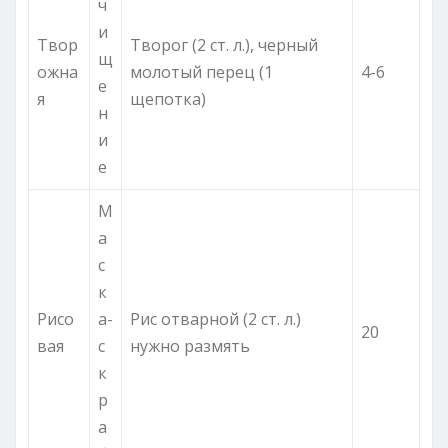
ч
и
Твор
Творог (2 ст. л.), черный
щ
ожна
молотый перец (1
4-6
е
я
щепотка)
н
и
е
М
а
с
к
Рисо
а-
Рис отварной (2 ст. л.)
20
вая
с
нужно размять
к
р
а