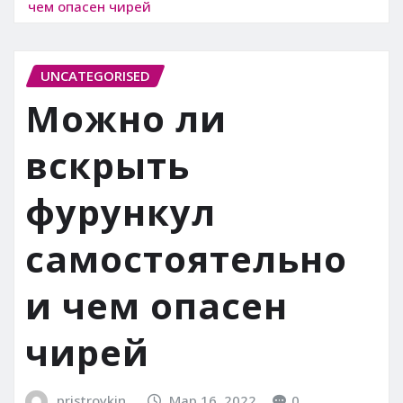
чем опасен чирей
UNCATEGORISED
Можно ли
вскрыть
фурункул
самостоятельно
и чем опасен
чирей
pristroykin_
Мар 16, 2022
0