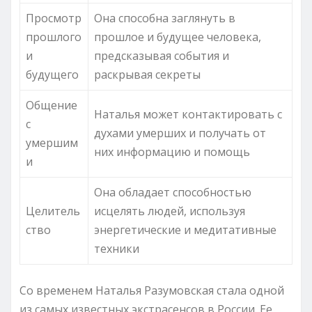
Просмотр
Она способна заглянуть в
прошлого
прошлое и будущее человека,
и
предсказывая события и
будущего
раскрывая секреты
Общение
Наталья может контактировать с
с
духами умерших и получать от
умершим
них информацию и помощь
и
Она обладает способностью
Целитель
исцелять людей, используя
ство
энергетические и медитативные
техники
Со временем Наталья Разумовская стала одной
из самых известных экстрасенсов в России. Ее