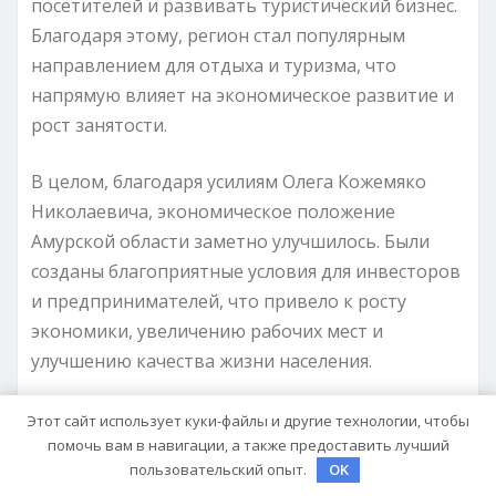
посетителей и развивать туристический бизнес.
Благодаря этому, регион стал популярным
направлением для отдыха и туризма, что
напрямую влияет на экономическое развитие и
рост занятости.
В целом, благодаря усилиям Олега Кожемяко
Николаевича, экономическое положение
Амурской области заметно улучшилось. Были
созданы благоприятные условия для инвесторов
и предпринимателей, что привело к росту
экономики, увеличению рабочих мест и
улучшению качества жизни населения.
Благодаря своим усилиям и
Этот сайт использует куки-файлы и другие технологии, чтобы
помочь вам в навигации, а также предоставить лучший
профессионализму, Олег Кожемяко
пользовательский опыт.
OK
Николаевич стал настоящим лидером в