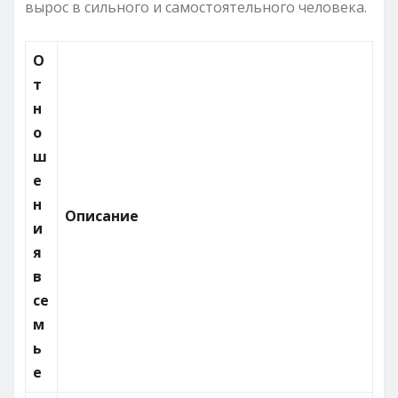
вырос в сильного и самостоятельного человека.
О
т
н
о
ш
е
н
Описание
и
я
в
се
м
ь
е