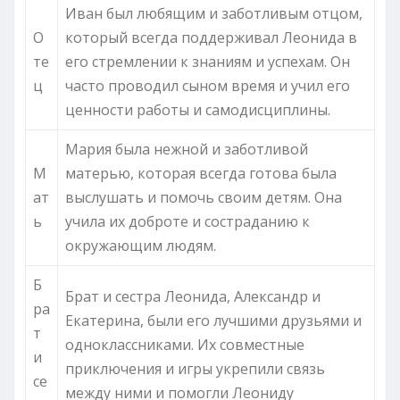
Иван был любящим и заботливым отцом,
О
который всегда поддерживал Леонида в
те
его стремлении к знаниям и успехам. Он
ц
часто проводил сыном время и учил его
ценности работы и самодисциплины.
Мария была нежной и заботливой
М
матерью, которая всегда готова была
ат
выслушать и помочь своим детям. Она
ь
учила их доброте и состраданию к
окружающим людям.
Б
Брат и сестра Леонида, Александр и
ра
Екатерина, были его лучшими друзьями и
т
одноклассниками. Их совместные
и
приключения и игры укрепили связь
се
между ними и помогли Леониду