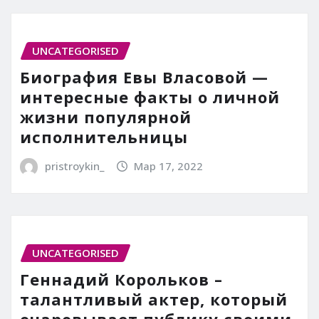
UNCATEGORISED
Биография Евы Власовой —
интересные факты о личной
жизни популярной
исполнительницы
pristroykin_
Мар 17, 2022
UNCATEGORISED
Геннадий Корольков –
талантливый актер, который
очаровывает публику своими