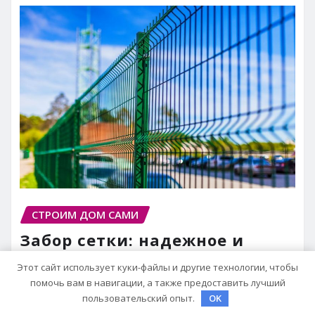
СТРОИМ ДОМ САМИ
Забор сетки: надежное и
практичное решение для
Этот сайт использует куки-файлы и другие технологии, чтобы
ограждения
помочь вам в навигации, а также предоставить лучший
пользовательский опыт.
OK
pristroykin_
Мар 10, 2024