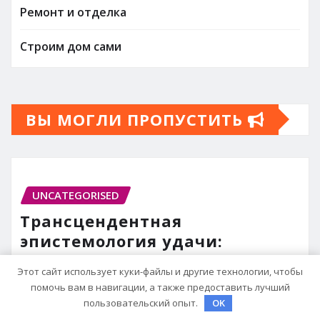
Ремонт и отделка
Строим дом сами
ВЫ МОГЛИ ПРОПУСТИТЬ
UNCATEGORISED
Трансцендентная
эпистемология удачи:
стохастический резонанс
Этот сайт использует куки-файлы и другие технологии, чтобы
оптимизации сна при уровне
помочь вам в навигации, а также предоставить лучший
активации
пользовательский опыт.
OK