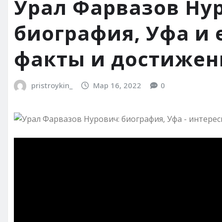
Урал Фарвазов Ну
биография, Уфа и 
факты и достижен
pristroykin_
Мар 16, 2022
0