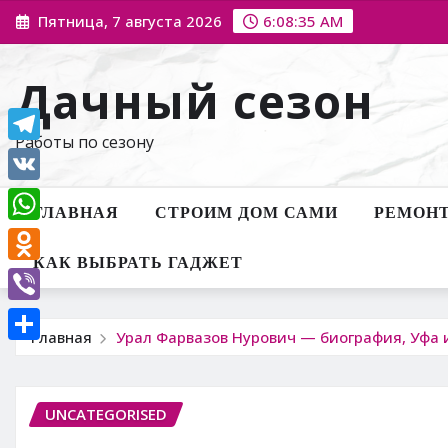
Перейти
Пятница, 7 августа 2026
6:08:36 AM
к
содержимому
Дачный сезон
Работы по сезону
Telegram
VK
ГЛАВНАЯ
СТРОИМ ДОМ САМИ
РЕМОНТ
WhatsApp
КАК ВЫБРАТЬ ГАДЖЕТ
Odnoklassniki
Viber
Главная
Урал Фарвазов Нурович — биография, Уфа 
Отправить
UNCATEGORISED