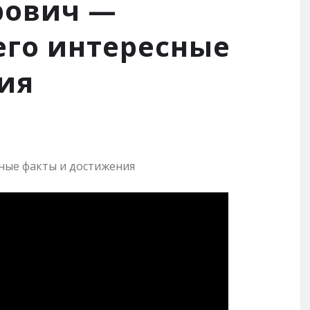
рович —
его интересные
ия