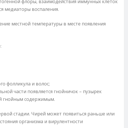
тогенной флоры, взаимодействия иммунных клеток
ся медиаторы воспаления.
ение местной температуры в месте появления
:
го фолликула и волос;
альной части появляется гнойничок – пузырек
ый гнойным содержимым.
ервой стадии. Чирей может появиться раньше или
остояния организма и вирулентности