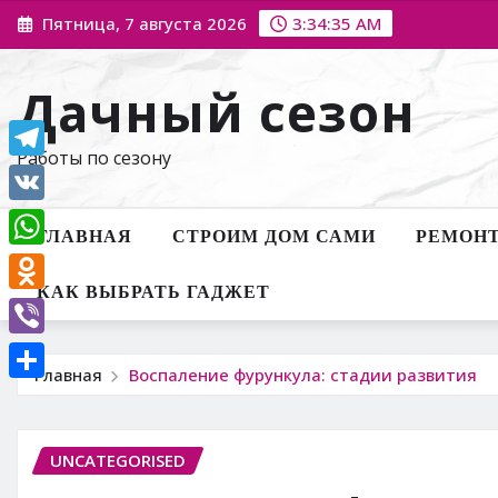
Перейти
Пятница, 7 августа 2026
3:34:36 AM
к
содержимому
Дачный сезон
Работы по сезону
Telegram
VK
ГЛАВНАЯ
СТРОИМ ДОМ САМИ
РЕМОНТ
WhatsApp
КАК ВЫБРАТЬ ГАДЖЕТ
Odnoklassniki
Viber
Главная
Воспаление фурункула: стадии развития
Отправить
UNCATEGORISED