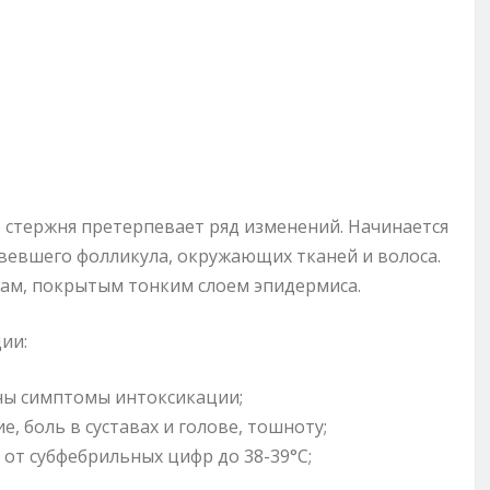
я
 стержня претерпевает ряд изменений. Начинается
вевшего фолликула, окружающих тканей и волоса.
ам, покрытым тонким слоем эпидермиса.
ии:
ны симптомы интоксикации;
 боль в суставах и голове, тошноту;
от субфебрильных цифр до 38-39°С;