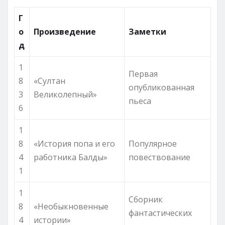
Г
о
Произведение
Заметки
д
1
Первая
8
«Султан
опубликованная
3
Великолепный»
пьеса
6
1
8
«История попа и его
Популярное
4
работника Балды»
повествование
1
1
Сборник
8
«Необыкновенные
фантастических
4
истории»