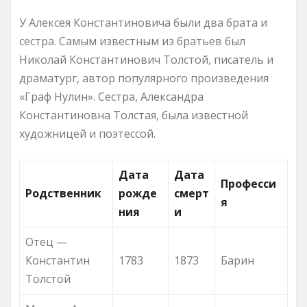
У Алексея Константиновича были два брата и
сестра. Самым известным из братьев был
Николай Константинович Толстой, писатель и
драматург, автор популярного произведения
«Граф Нулин». Сестра, Александра
Константиновна Толстая, была известной
художницей и поэтессой.
Дата
Дата
Професси
Родственник
рожде
смерт
я
ния
и
Отец —
Константин
1783
1873
Барин
Толстой