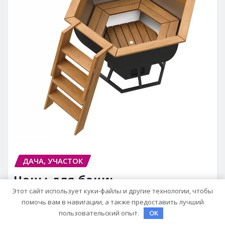
ДАЧА, УЧАСТОК
Чаны для бани:
преимущества, виды и
Этот сайт использует куки-файлы и другие технологии, чтобы
помочь вам в навигации, а также предоставить лучший
особенности использования
пользовательский опыт.
OK