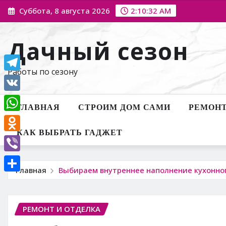
Перейти
Суббота, 8 августа 2026
2:10:34 AM
к
содержимому
Дачный сезон
Работы по сезону
Telegram
VK
ГЛАВНАЯ
СТРОИМ ДОМ САМИ
РЕМОНТ
WhatsApp
КАК ВЫБРАТЬ ГАДЖЕТ
Odnoklassniki
Viber
Главная
Выбираем внутреннее наполнение кухонно
Отправить
РЕМОНТ И ОТДЕЛКА