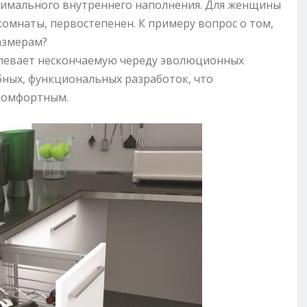
тимального внутреннего наполнения. Для женщины
комнаты, первостепенен. К примеру вопрос о том,
азмерам?
певает нескончаемую череду эволюционных
бных, функциональных разработок, что
 комфортным.