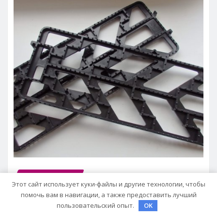
ГАРАЖ И АВТО
Этот сайт использует куки-файлы и другие технологии, чтобы
Антипробуксовочные траки:
помочь вам в навигации, а также предоставить лучший
Обзор и Преимущества
пользовательский опыт.
OK