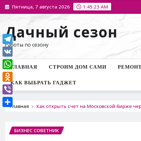
Перейти
Пятница, 7 августа 2026
1:45:24 AM
к
содержимому
Дачный сезон
Работы по сезону
Telegram
VK
ГЛАВНАЯ
СТРОИМ ДОМ САМИ
РЕМОНТ
WhatsApp
КАК ВЫБРАТЬ ГАДЖЕТ
Odnoklassniki
Viber
Главная
Как открыть счет на Московской бирже че
Отправить
БИЗНЕС СОВЕТНИК