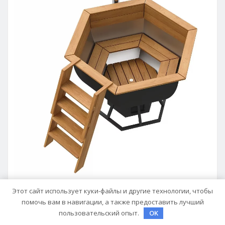
Этот сайт использует куки-файлы и другие технологии, чтобы
ДАЧА, УЧАСТОК
помочь вам в навигации, а также предоставить лучший
пользовательский опыт.
OK
Чаны для бани: