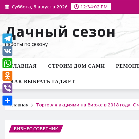
Перейти
Суббота, 8 августа 2026
12:34:04 PM
к
содержимому
Дачный сезон
Работы по сезону
Telegram
VK
ГЛАВНАЯ
СТРОИМ ДОМ САМИ
РЕМОНТ
WhatsApp
КАК ВЫБРАТЬ ГАДЖЕТ
Odnoklassniki
Viber
Главная
Торговля акциями на бирже в 2018 году. С 
Отправить
БИЗНЕС СОВЕТНИК